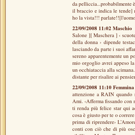
da pelliccia...probabilmente è
il braccio e indica le tende]
ho la vista!!! parlate!![l'uom
22/09/2008 11:02 Maschi
Salone ][ Maschera ] ‹ scuote
della donna › dipende testac
lasciando da parte i suoi affar
sereno apparentemente un po’
mio orgoglio avrei appeso la
un occhiataccia alla scimana.
distante per risalire ai pensie
22/09/2008 11:10 Femmin
attenzione a RAIN quando ne
Ami. ‹Afferma fissando con m
ti renda più felice star qui
cosa è giusto per te o correre
prima di riprendere› L’Amore 
conti con ciò che di più os