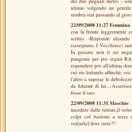
dei due pugnali dietro › sore
ultimo volgendo un gentile 
sembra star passando al giov
22/09/2008 11:27 Femmina
con la fronte leggermente c
scritto. ‹Risponde alzando 
rassegnata› I Vecchiacci sare
In passato non ti sei nega
pungente per poi seguir RAI
rispondere poi all'ultima do
cui sto lottando affinchè, voi
l'altro a superar le debolezz
da fidarmi di lui...‹Asserisc
fosse il suo›
22/09/2008 11:31 Maschio
incedere dalle vetrate,il vol
colpi col bastone a terra 
voi[urla] dove siete??