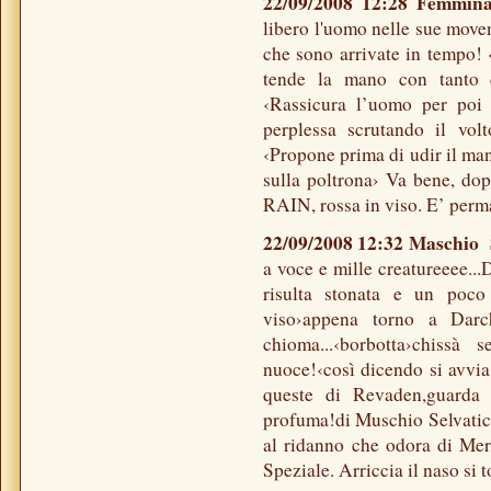
22/09/2008 12:28 Femmi
libero l'uomo nelle sue move
che sono arrivate in tempo! ‹
tende la mano con tanto d
‹Rassicura l’uomo per poi
perplessa scrutando il vo
‹Propone prima di udir il ma
sulla poltrona› Va bene, dop
RAIN, rossa in viso. E’ perma
22/09/2008 12:32 Maschi
a voce e mille creatureeee...
risulta stonata e un poco 
viso›appena torno a Darc
chioma...‹borbotta›chissà
nuoce!‹così dicendo si avvia
queste di Revaden,guarda 
profuma!di Muschio Selvatico
al ridanno che odora di Mer
Speziale. Arriccia il naso si to