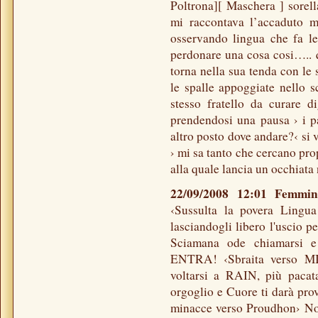
Poltrona][ Maschera ] sorel
mi raccontava l’accaduto m
osservando lingua che fa l
perdonare una cosa cosi….. q
torna nella sua tenda con le
le spalle appoggiate nello 
stesso fratello da curare di
prendendosi una pausa › i p
altro posto dove andare?‹ si 
› mi sa tanto che cercano prop
alla quale lancia un occhiata 
22/09/2008 12:01 Femmi
‹Sussulta la povera Lingu
lasciandogli libero l'uscio p
Sciamana ode chiamarsi 
ENTRA! ‹Sbraita verso MI
voltarsi a RAIN, più pacata
orgoglio e Cuore ti darà prov
minacce verso Proudhon› Non 