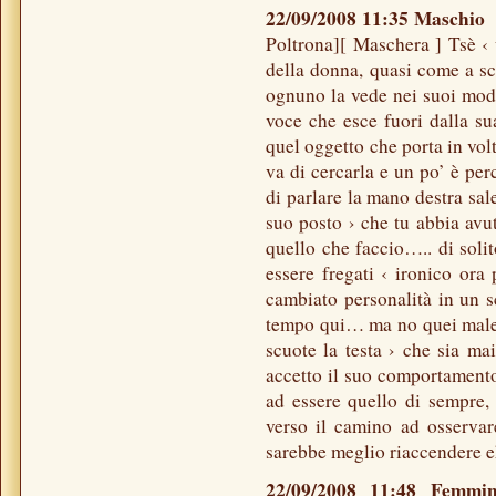
22/09/2008 11:35 Maschi
Poltrona][ Maschera ] Tsè ‹
della donna, quasi come a sch
ognuno la vede nei suoi modi 
voce che esce fuori dalla su
quel oggetto che porta in vol
va di cercarla e un po’ è per
di parlare la mano destra sale
suo posto › che tu abbia avu
quello che faccio….. di soli
essere fregati ‹ ironico ora
cambiato personalità in un s
tempo qui… ma no quei maled
scuote la testa › che sia ma
accetto il suo comportamento
ad essere quello di sempre, l
verso il camino ad osserva
sarebbe meglio riaccendere e
22/09/2008 11:48 Femm