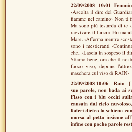
22/09/2008 10:01 Femm
‹Ascolta il dire del Guardia
fiamme nel camino› Non ti f
Ma sono più testarda di te ‹
ravvivare il fuoco› Ho mand
Mare. ‹Afferma mentre scosta
sono i mestieranti ‹Continua
che...‹Lascia in sospeso il 
Stiamo bene, ora che il nost
fuoco vivo, depone l'attrez
maschera cul viso di RAIN›
22/09/2008 10:06 Rain - [ R
sue parole, non bada ai su
Fisso con i blu occhi sul
causata dal cielo nuvoloso
foderi dietro la schiena con
morsa al petto insieme all
infine con poche parole rest