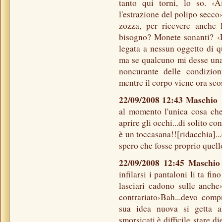
tanto qui torni, lo so. ‹
l'estrazione del polipo secc
zozza, per ricevere anche 
bisogno? Monete sonanti? ‹
legata a nessun oggetto di q
ma se qualcuno mi desse una 
noncurante delle condizio
mentre il corpo viene ora sco
22/09/2008 12:43 Maschio
al momento l'unica cosa che
aprire gli occhi...di solito c
è un toccasana!![ridacchia]..
spero che fosse proprio quell
22/09/2008 12:45 Masch
infilarsi i pantaloni li ta fi
lasciari cadono sulle anche›
contrariato›Bah...devo compr
sua idea nuova si getta all
smorsicati,è difficile stare 