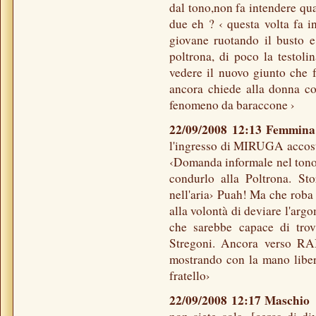
dal tono,non fa intendere qu
due eh ? ‹ questa volta fa i
giovane ruotando il busto e
poltrona, di poco la testoli
vedere il nuovo giunto che fa 
ancora chiede alla donna 
fenomeno da baraccone ›
22/09/2008 12:13 Femmin
l'ingresso di MIRUGA accosta
‹Domanda informale nel tono m
condurlo alla Poltrona. Sto
nell'aria› Puah! Ma che roba
alla volontà di deviare l'arg
che sarebbe capace di trov
Stregoni. Ancora verso RA
mostrando con la mano libera
fratello›
22/09/2008 12:17 Maschi