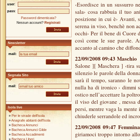
‹Esordisce in un sussurro ne
user
:
sala› cosa rabbuia il tuo 
pass
:
posizione in cui è› Avanti, s
Password dimenticata?
Nessun account?
Registrati
serena in viso, benchè non ac
occhi› Per il bene di Cuore 
così come le sue parole. 
Newsletter
accanto al camino che diffond
mail:
22/09/2008 09:43 Maschi
Salone ][ Maschera ] ‹tira s
silenzio le parole della donn
Segnala Sito
sarà il tempo, saranno le no
nulla ha di ironico › dimmi so
mail
:
ostico nell’accettare la poltr
il viso del giovane , messa d
Isola live
persi, mentre vaga la mente i
chiuderle serrandole ed incro
»
Per le strade dell'Isola
»
Anagrafe abitanti dell'Isola
»
Bacheca Annunci
22/09/2008 09:47 Femmin
»
Bacheca Annunci Gilde
giriamoci troppo intorno all
»
Bacheca Accadimenti
»
Bacheca Liberi