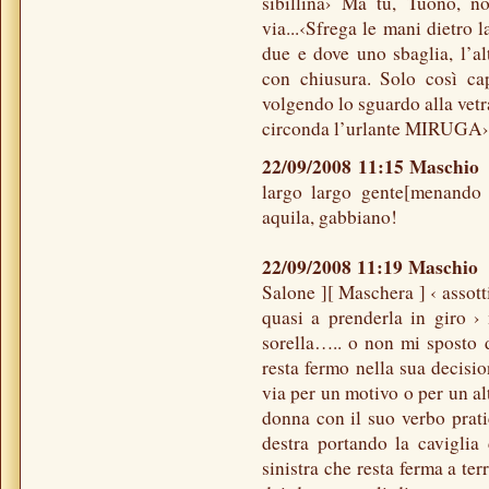
sibillina› Ma tu, Tuono, n
via...‹Sfrega le mani dietro 
due e dove uno sbaglia, l’a
con chiusura. Solo così cap
volgendo lo sguardo alla vetra
circonda l’urlante MIRUGA›
22/09/2008 11:15 Maschi
largo largo gente[menando 
aquila, gabbiano!
22/09/2008 11:19 Maschi
Salone ][ Maschera ] ‹ assott
quasi a prenderla in giro ›
sorella….. o non mi sposto d
resta fermo nella sua decisio
via per un motivo o per un a
donna con il suo verbo prati
destra portando la caviglia
sinistra che resta ferma a ter