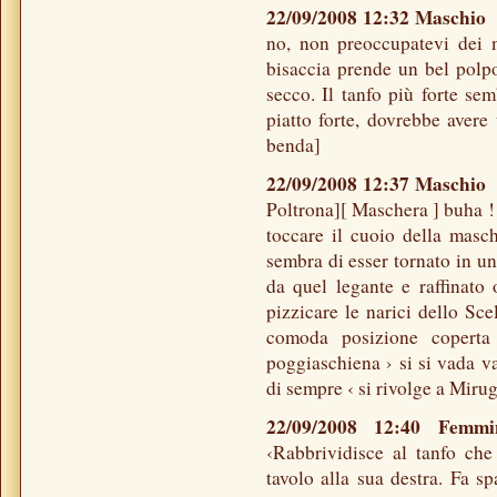
22/09/2008 12:32 Maschi
no, non preoccupatevi dei m
bisaccia prende un bel polpo
secco. Il tanfo più forte se
piatto forte, dovrebbe avere 
benda]
22/09/2008 12:37 Maschi
Poltrona][ Maschera ] buha !!
toccare il cuoio della masc
sembra di esser tornato in un
da quel legante e raffinato
pizzicare le narici dello Sc
comoda posizione coperta
poggiaschiena › si si vada v
di sempre ‹ si rivolge a Miru
22/09/2008 12:40 Fe
‹Rabbrividisce al tanfo ch
tavolo alla sua destra. Fa 