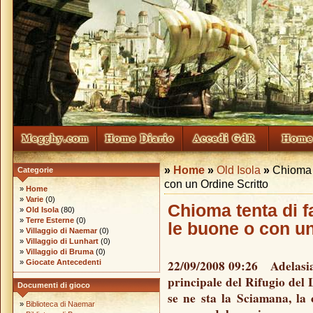
»
Home
»
Old Isola
»
Chioma t
Categorie
con un Ordine Scritto
»
Home
»
Varie
(0)
Chioma tenta di f
»
Old Isola
(80)
»
Terre Esterne
(0)
le buone o con un
»
Villaggio di Naemar
(0)
»
Villaggio di Lunhart
(0)
»
Villaggio di Bruma
(0)
22/09/2008 09:26 Adelasia -
»
Giocate Antecedenti
principale del Rifugio del 
Documenti di gioco
se ne sta la Sciamana, la
»
Biblioteca di Naemar