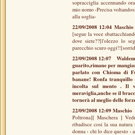
sopracciglia accennando ora
mio uomo ‹Precisa voltandosi
alla soglia›
22/09/2008 12:04 Masch
[segue la voce sbattacchiand
dove siete??[l'olezzo lo se
parecchio scuro oggi!![sorri
22/09/2008 12:07 Waldemar
guarito,rimane per mangiare
parlato con Chioma di Fuo
banane! Ronfa tranquillo c
incolta sul mento . Il 
meraviglia,anche se il bracc
tornerà al meglio delle forz
22/09/2008 12:09 Maschi
Poltrona][ Maschera ] Ved
ribadisce cosi la sua natura
donna › chi lo dice questo ‹