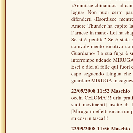
‹Annuisce chinandosi al camin
legna› Non puoi certo par
difenderti ‹Esordisce mentr
Amore Thunder ha capito la
l’arnese in mano› Lei ha sbag
Se si è pentita? Se è stat
coinvolgimento emotivo com
Guardiano› La sua fuga è si
interrompe udendo MIRUGA pe
Esci e dici al folle qui fuor
capo seguendo Lingua che at
guardare MIRUGA in cagnesco
22/09/2008 11:52 Maschi
occhi]CHIOMA!!![urla pratic
suoi movimenti] uscite di l
[Miruga in effetti emana un 
sti cosi in tasca!!!
22/09/2008 11:56 Maschi