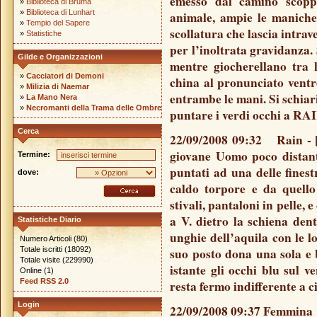
emesso dal camino scoppi
»
Biblioteca di Bruma
»
Biblioteca di Lunhart
animale, ampie le maniche
»
Tempio del Sapere
scollatura che lascia intrav
»
Statistiche
per l’inoltrata gravidanza.
Gilde e Organizzazioni
mentre giocherellano tra 
»
Cacciatori di Demoni
china al pronunciato ventre
»
Milizia di Naemar
entrambe le mani. Si schiari
»
La Mano Nera
»
Necromanti della Trama delle Ombre
puntare i verdi occhi a RAIN
Cerca
22/09/2008 09:32 Rain - [ 
giovane Uomo poco distant
Termine:
puntati ad una delle finest
dove:
caldo torpore e da quello 
stivali, pantaloni in pelle,
a V. dietro la schiena dent
Statistiche Diario
unghie dell’aquila con le l
Numero Articoli (80)
Totale iscritti (18092)
suo posto dona una sola e
Totale visite (229990)
istante gli occhi blu sul ve
Online (1)
Feed RSS 2.0
resta fermo indifferente a c
Login
22/09/2008 09:37 Femmin