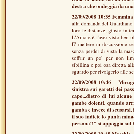
destra che ondeggia da una 
22/09/2008 10:35 Femmin
alla domanda del Guardiano c
loro le distanze, giusto in 
L'Amore è l'aver visto ben o
E' mettere in discussione se s
senza perder di vista la mas
soffrir un po’ per non lim
sibillina e poi osa diretta a
sguardo per rivolgerlo alle sc
22/09/2008 10:46 Miruga -
sinistra sui garetti dei pas
capo...dietro di lui alcun
gambe dolenti. quando arri
gamba e invece di scusarsi, 
il suo indicie lo punta min
persona!!" si appoggia sul 
22/09/2008 10:48 Maschi