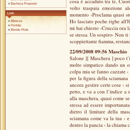
cosa è accaduto tra te, Cuor
»
Bacheca Proposte
volto traspaia emozione a
Link
momento ‹Proclama quasi ste
Ho lasciato poche righe all'H
»
Minerva
»
Porfolio
mi hai chiesto ‹Cruccia ora l
»
Mondo Pirati
se stessa. Un sospiro› Non ti 
scoppiettante fiamma, restand
22/09/2008 09:56 Maschi
Salone ][ Maschera ] poco t’
molto simpatico dando un oc
colpa mia se fanno cazzate ‹
per la figura della sciamana 
ancora gestire certe cose ‹ si
petto, e va a con l’indice a
alla maschera, quasi come se 
stessa ad essere importunata 
dietro il limitare della mas
sciamana come va la tua ‹ e 
dentro la pancia ‹ la chiama 