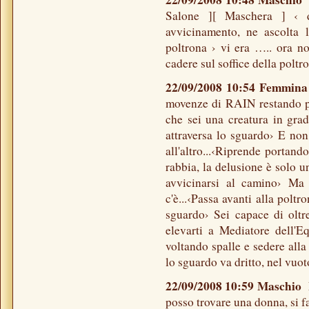
Salone ][ Maschera ] ‹ da
avvicinamento, ne ascolta l
poltrona › vi era ….. ora no
cadere sul soffice della poltr
22/09/2008 10:54 Femmin
movenze di RAIN restando pe
che sei una creatura in gra
attraversa lo sguardo› E non
all'altro...‹Riprende portand
rabbia, la delusione è solo u
avvicinarsi al camino› Ma
c'è...‹Passa avanti alla polt
sguardo› Sei capace di oltr
elevarti a Mediatore dell'E
voltando spalle e sedere alla
lo sguardo va dritto, nel vuot
22/09/2008 10:59 Maschi
posso trovare una donna, si f