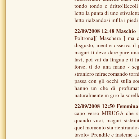
tondo tondo e dritto!Eccoli!
letto,la punta di uno stivalett
letto rialzandosi infila i piedi
22/09/2008 12:48 Maschi
Poltrona][ Maschera ] ma ch
disgusto, mentre osserva il 
magari ti devo dare pure una
lavi, poi vai da lingua e ti f
forse, ti do una mano ‹ seg
straniero miraccomando torni i
passa con gli occhi sulla sor
hanno un che di profumat
naturalmente in giro la sorel
22/09/2008 12:50 Femmin
capo verso MIRUGA che si 
quando vuoi, magari sistemi
quel momento sta rientrando›
tavolo› Prendile e insieme a 