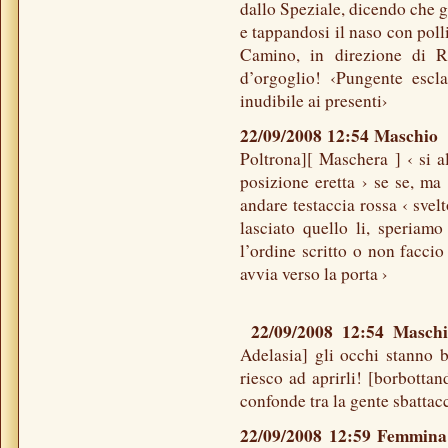
dallo Speziale, dicendo che g
e tappandosi il naso con polli
Camino, in direzione di R
d’orgoglio! ‹Pungente escl
inudibile ai presenti›
22/09/2008 12:54 Maschi
Poltrona][ Maschera ] ‹ si a
posizione eretta › se se, m
andare testaccia rossa ‹ svel
lasciato quello li, speria
l’ordine scritto o non faccio
avvia verso la porta ›
22/09/2008 12:54 Masc
Adelasia] gli occhi stanno 
riesco ad aprirli! [borbotta
confonde tra la gente sbattac
22/09/2008 12:59 Femmin