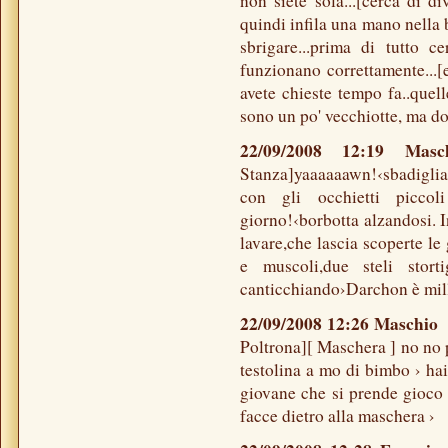
non siete sola...[cerca di d
quindi infila una mano nella 
sbrigare...prima di tutto c
funzionano correttamente...[
avete chieste tempo fa..que
sono un po' vecchiotte, ma d
22/09/2008 12:19 Ma
Stanza]yaaaaaawn!‹sbadiglia 
con gli occhietti piccoli
giorno!‹borbotta alzandosi. I
lavare,che lascia scoperte le
e muscoli,due steli stor
canticchiando›Darchon è millè
22/09/2008 12:26 Maschi
Poltrona][ Maschera ] no no pu
testolina a mo di bimbo › hai
giovane che si prende gioco 
facce dietro alla maschera ›