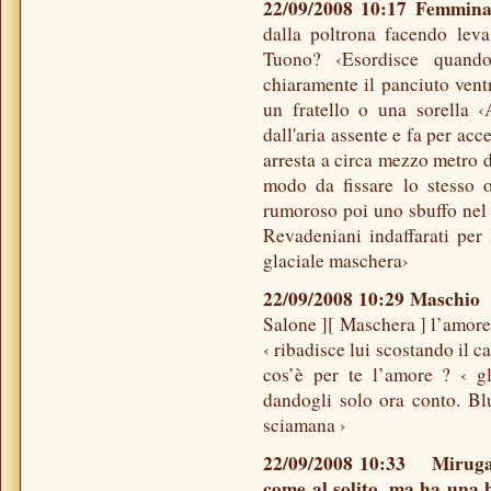
22/09/2008 10:17 Femmi
dalla poltrona facendo leva
Tuono? ‹Esordisce quando
chiaramente il panciuto vent
un fratello o una sorella 
dall'aria assente e fa per acc
arresta a circa mezzo metro da
modo da fissare lo stesso 
rumoroso poi uno sbuffo nel n
Revadeniani indaffarati per 
glaciale maschera›
22/09/2008 10:29 Maschi
Salone ][ Maschera ] l’amore 
‹ ribadisce lui scostando il c
cos’è per te l’amore ? ‹ gl
dandogli solo ora conto. Blu
sciamana ›
22/09/2008 10:33 Miruga - 
come al solito, ma ha una b